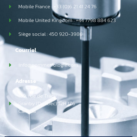
Mobile France : +33 (0)6 21 41 24 76
Mobile United Kingdom : +44 7798 884 623
Siège social : 450 920-3986
Courriel
info@ppmmetrologie.com
Adresse
189, rue de Tracy
Granby (Québec) J2H 1Z6
Canada